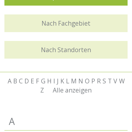
Nach Fachgebiet
Nach Standorten
A
B
C
D
E
F
G
H
I
J
K
L
M
N
O
P
R
S
T
V
W
Z
Alle anzeigen
A