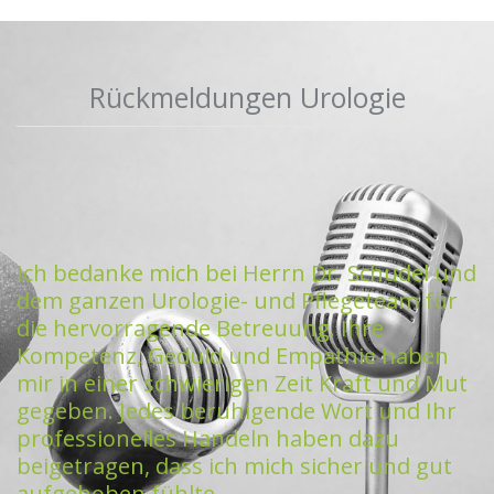
Rückmeldungen Urologie
Ich bedanke mich bei Herrn Dr. Schudel und
dem ganzen Urologie- und Pflegeteam für
die hervorragende Betreuung. Ihre
Kompetenz, Geduld und Empathie haben
mir in einer schwierigen Zeit Kraft und Mut
gegeben. Jedes beruhigende Wort und Ihr
professionelles Handeln haben dazu
beigetragen, dass ich mich sicher und gut
aufgehoben fühlte.