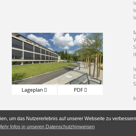
I
I
I
M
V
S
I
D
S
Lageplan
PDF
N
en, um das Nutzererlebnis auf unserer Webseite zu verbessern
Mehr Infos in unseren Datenschutzhinweisen