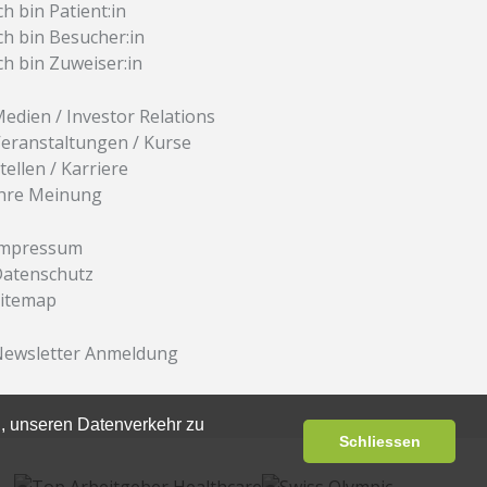
ch bin Patient:in
ch bin Besucher:in
ch bin Zuweiser:in
edien / Investor Relations
eranstaltungen / Kurse
tellen / Karriere
hre Meinung
Impressum
atenschutz
itemap
ewsletter Anmeldung
, unseren Datenverkehr zu
Schliessen