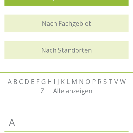
Nach Fachgebiet
Nach Standorten
A
B
C
D
E
F
G
H
I
J
K
L
M
N
O
P
R
S
T
V
W
Z
Alle anzeigen
A