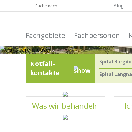
Blog
Herzlich willk
Ihr Spital Emmental Burgdorf und 
Fachgebiete
Fachpersonen
Spital Burgdo
Notfall­
kontakte
Spital Langn
Was wir behandeln
Ic