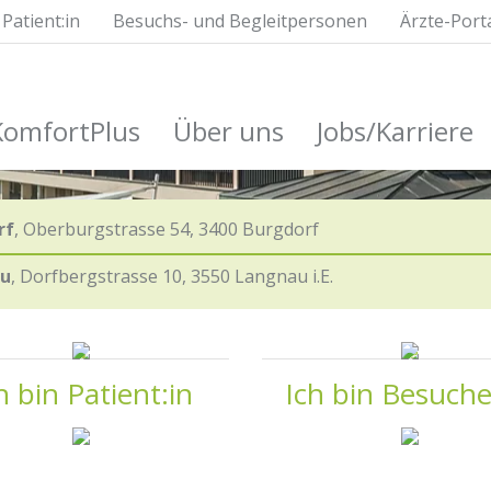
Patient:in
Besuchs- und Begleitpersonen
Ärzte-Port
ommen
Langnau
KomfortPlus
Über uns
Jobs/Karriere
rf
,
Oberburgstrasse 54
,
3400 Burgdorf
au
,
Dorfbergstrasse 10
,
3550 Langnau i.E.
h bin Patient:in
Ich bin Besuche