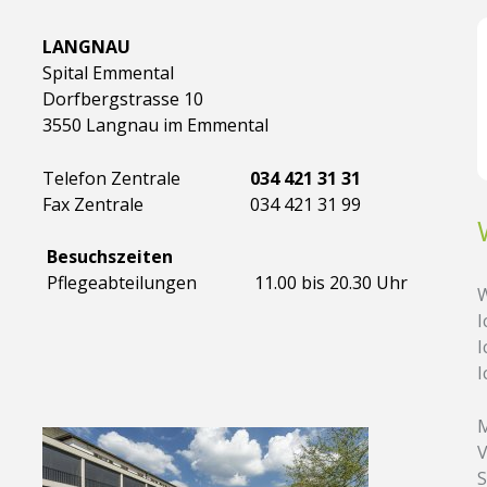
LANGNAU
Spital Emmental
Dorfbergstrasse 10
3550 Langnau im Emmental
Telefon Zentrale
034 421 31 31
Fax Zentrale
034 421 31 99
Besuchszeiten
Pflegeabteilungen
11.00 bis 20.30 Uhr
W
I
I
I
M
V
S