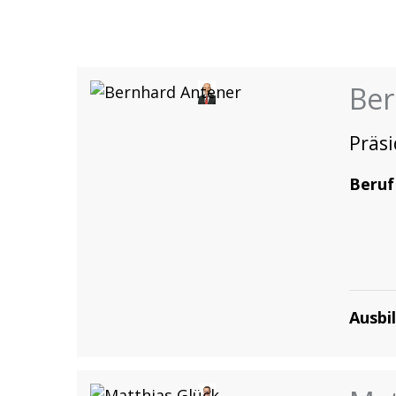
Ber
Präs
Beruf
Ausbi