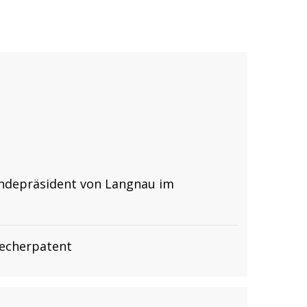
ndepräsident von Langnau im
recherpatent