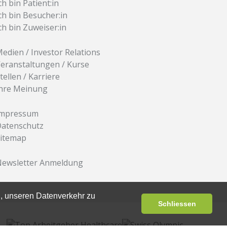
ch bin Patient:in
ch bin Besucher:in
ch bin Zuweiser:in
edien / Investor Relations
eranstaltungen / Kurse
tellen / Karriere
hre Meinung
Impressum
atenschutz
itemap
ewsletter Anmeldung
, unseren Datenverkehr zu
Schliessen