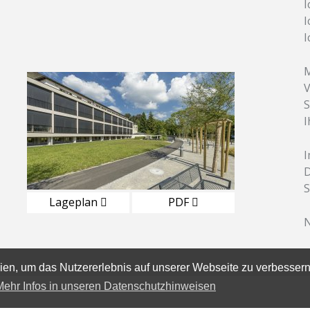
I
I
I
M
V
S
I
D
S
Lageplan
PDF
N
en, um das Nutzererlebnis auf unserer Webseite zu verbessern
Mehr Infos in unseren Datenschutzhinweisen