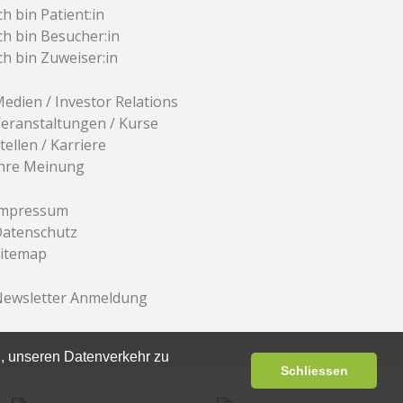
ch bin Patient:in
ch bin Besucher:in
ch bin Zuweiser:in
edien / Investor Relations
eranstaltungen / Kurse
tellen / Karriere
hre Meinung
Impressum
atenschutz
itemap
ewsletter Anmeldung
, unseren Datenverkehr zu
Schliessen