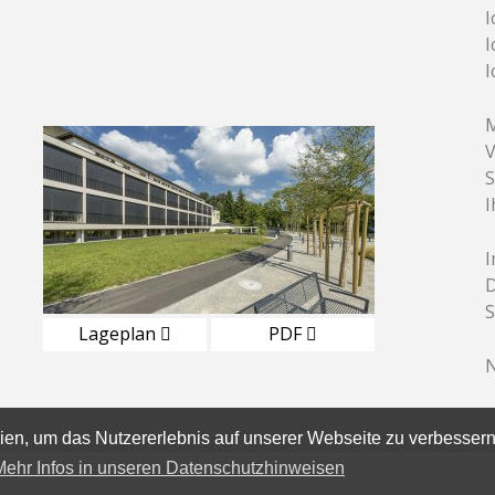
I
I
I
M
V
S
I
D
S
Lageplan
PDF
N
en, um das Nutzererlebnis auf unserer Webseite zu verbessern
Mehr Infos in unseren Datenschutzhinweisen