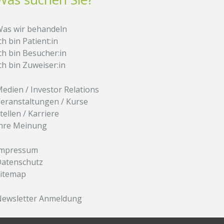
as wir behandeln
ch bin Patient:in
ch bin Besucher:in
ch bin Zuweiser:in
edien / Investor Relations
eranstaltungen / Kurse
tellen / Karriere
hre Meinung
Impressum
atenschutz
itemap
ewsletter Anmeldung