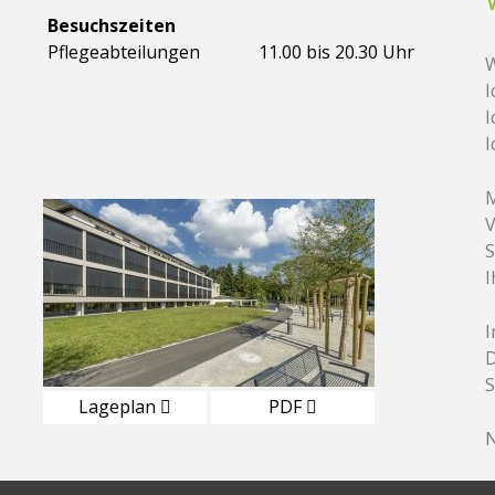
Besuchszeiten
Pflegeabteilungen
11.00 bis 20.30 Uhr
W
I
I
I
M
V
S
I
D
S
Lageplan
PDF
N