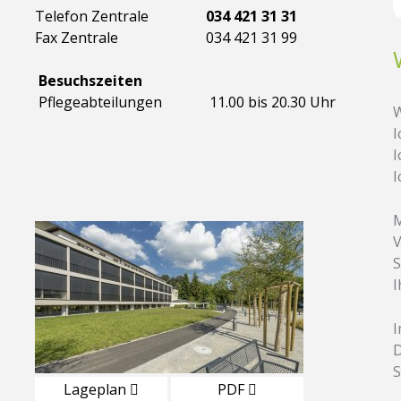
Telefon Zentrale
034 421 31 31
Fax Zentrale
034 421 31 99
Besuchszeiten
Pflegeabteilungen
11.00 bis 20.30 Uhr
W
I
I
I
M
V
S
I
D
S
Lageplan
PDF