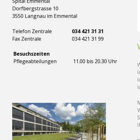
Spital Emmental
Dorfbergstrasse 10
3550 Langnau im Emmental
Telefon Zentrale
034 421 31 31
Fax Zentrale
034 421 31 99
Besuchszeiten
Pflegeabteilungen
11.00 bis 20.30 Uhr
W
I
I
I
M
V
S
I