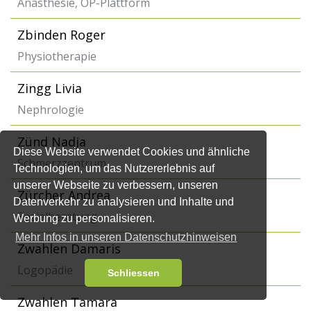
Anästhesie, OP-Plattform
Zbinden Roger
Physiotherapie
Zingg Livia
Nephrologie
Zünd Nadja
Diese Website verwendet Cookies und ähnliche
Schmerzzentrum
Technologien, um das Nutzererlebnis auf
unserer Webseite zu verbessern, unseren
Zürcher Andrea
Datenverkehr zu analysieren und Inhalte und
Sozialberatung
Werbung zu personalisieren.
Mehr Infos in unseren Datenschutzhinweisen
Zwahlen Damaris
Logopädie
Schliessen
Zwahlen Tamara