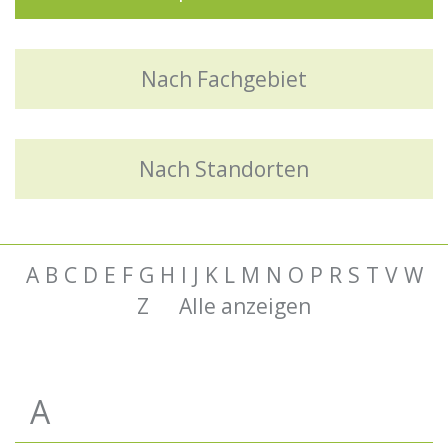
Nach Fachgebiet
Nach Standorten
A
B
C
D
E
F
G
H
I
J
K
L
M
N
O
P
R
S
T
V
W
Z
Alle anzeigen
A