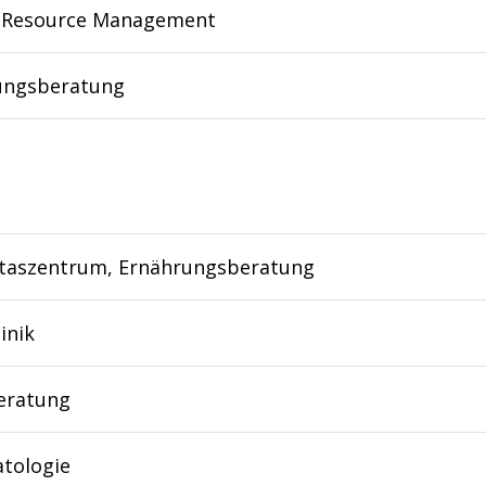
Resource Management
ungsberatung
itaszentrum, Ernährungsberatung
inik
eratung
tologie