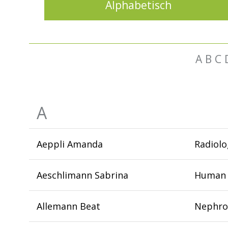
Alphabetisch
A
B
C
A
Aeppli Amanda
Radiolo
Aeschlimann Sabrina
Human 
Allemann Beat
Nephrol