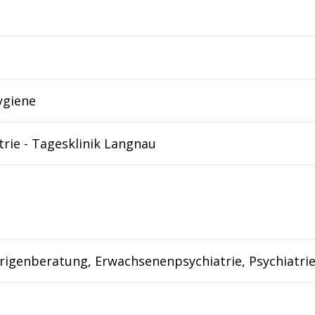
ygiene
trie - Tagesklinik Langnau
igenberatung, Erwachsenenpsychiatrie, Psychiatri