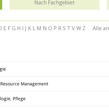
Nach Fachgebiet
D
E
F
G
H
I
J
K
L
M
N
O
P
R
S
T
V
W
Z
Alle a
gie
Resource Management
ogie, Pflege