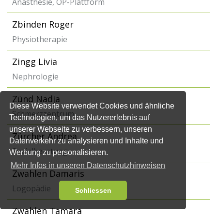
Anästhesie, OP-Plattform
Zbinden Roger
Physiotherapie
Zingg Livia
Nephrologie
Zünd Nadja
Diese Website verwendet Cookies und ähnliche
Schmerzzentrum
Technologien, um das Nutzererlebnis auf
unserer Webseite zu verbessern, unseren
Zürcher Andrea
Datenverkehr zu analysieren und Inhalte und
Sozialberatung
Werbung zu personalisieren.
Mehr Infos in unseren Datenschutzhinweisen
Zwahlen Damaris
Logopädie
Schliessen
Zwahlen Tamara