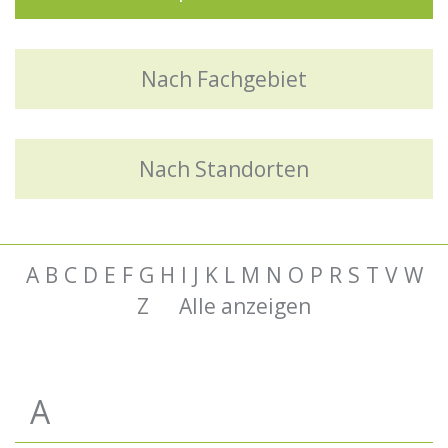
Nach Fachgebiet
Nach Standorten
A
B
C
D
E
F
G
H
I
J
K
L
M
N
O
P
R
S
T
V
W
Z
Alle anzeigen
A