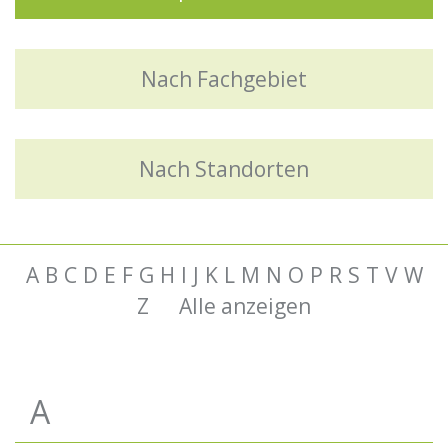
Nach Fachgebiet
Nach Standorten
A
B
C
D
E
F
G
H
I
J
K
L
M
N
O
P
R
S
T
V
W
Z
Alle anzeigen
A