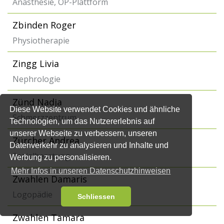
Anästhesie, OP-Plattform
Zbinden Roger
Physiotherapie
Zingg Livia
Nephrologie
Zünd Nadja
Diese Website verwendet Cookies und ähnliche
Schmerzzentrum
Technologien, um das Nutzererlebnis auf
unserer Webseite zu verbessern, unseren
Zürcher Andrea
Datenverkehr zu analysieren und Inhalte und
Sozialberatung
Werbung zu personalisieren.
Mehr Infos in unseren Datenschutzhinweisen
Zwahlen Damaris
Logopädie
Schliessen
Zwahlen Tamara