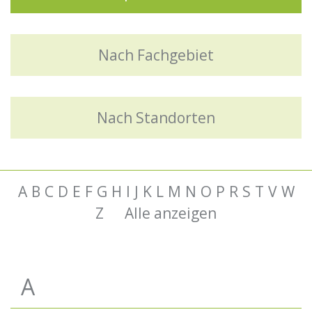
Nach Fachgebiet
Nach Standorten
A
B
C
D
E
F
G
H
I
J
K
L
M
N
O
P
R
S
T
V
W
Z
Alle anzeigen
A