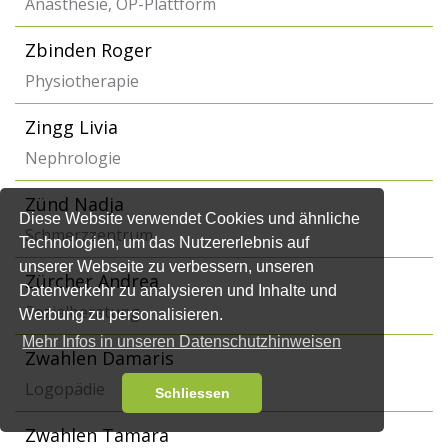
Anästhesie, OP-Plattform
Zbinden Roger
Physiotherapie
Zingg Livia
Nephrologie
Zünd Nadja
Diese Website verwendet Cookies und ähnliche
Schmerzzentrum
Technologien, um das Nutzererlebnis auf
unserer Webseite zu verbessern, unseren
Zürcher Andrea
Datenverkehr zu analysieren und Inhalte und
Sozialberatung
Werbung zu personalisieren.
Mehr Infos in unseren Datenschutzhinweisen
Zwahlen Damaris
Logopädie
Schliessen
Zwahlen Tamara