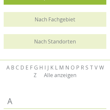
Nach Fachgebiet
Nach Standorten
A
B
C
D
E
F
G
H
I
J
K
L
M
N
O
P
R
S
T
V
W
Z
Alle anzeigen
A