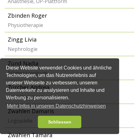
Anästhesie, OP-Plattform
Zbinden Roger
Physiotherapie
Zingg Livia
Nephrologie
Zünd Nadja
Diese Website verwendet Cookies und ähnliche
Schmerzzentrum
Technologien, um das Nutzererlebnis auf
unserer Webseite zu verbessern, unseren
Zürcher Andrea
Datenverkehr zu analysieren und Inhalte und
Sozialberatung
Werbung zu personalisieren.
Mehr Infos in unseren Datenschutzhinweisen
Zwahlen Damaris
Logopädie
Schliessen
Zwahlen Tamara