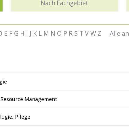
Nach Fachgebiet
D
E
F
G
H
I
J
K
L
M
N
O
P
R
S
T
V
W
Z
Alle a
gie
Resource Management
ogie, Pflege