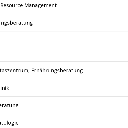
Resource Management
ungsberatung
itaszentrum, Ernährungsberatung
inik
eratung
tologie