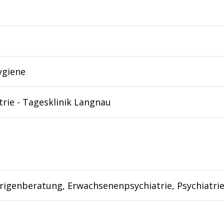
ygiene
trie - Tagesklinik Langnau
igenberatung, Erwachsenenpsychiatrie, Psychiatri