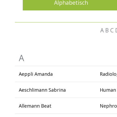
Alphabetisch
A
B
C
A
Aeppli Amanda
Radiolo
Aeschlimann Sabrina
Human 
Allemann Beat
Nephrol