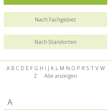
Nach Fachgebiet
Nach Standorten
A
B
C
D
E
F
G
H
I
J
K
L
M
N
O
P
R
S
T
V
W
Z
Alle anzeigen
A