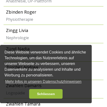
Anästhesie, OP-Plattform
Zbinden Roger
Physiotherapie
Zingg Livia
Nephrologie
Zünd Nadja
Diese Website verwendet Cookies und ähnliche
Schmerzzentrum
Technologien, um das Nutzererlebnis auf
unserer Webseite zu verbessern, unseren
Zürcher Andrea
Datenverkehr zu analysieren und Inhalte und
Sozialberatung
Werbung zu personalisieren.
Mehr Infos in unseren Datenschutzhinweisen
Zwahlen Damaris
Logopädie
Schliessen
Zwahlen Tamara