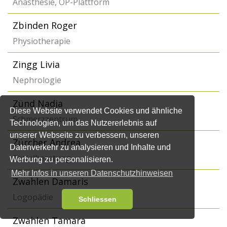
Anästhesie, OP-Plattform
Zbinden Roger
Physiotherapie
Zingg Livia
Nephrologie
Zünd Nadja
Diese Website verwendet Cookies und ähnliche
Schmerzzentrum
Technologien, um das Nutzererlebnis auf
unserer Webseite zu verbessern, unseren
Zürcher Andrea
Datenverkehr zu analysieren und Inhalte und
Sozialberatung
Werbung zu personalisieren.
Mehr Infos in unseren Datenschutzhinweisen
Zwahlen Damaris
Logopädie
Schliessen
Zwahlen Tamara