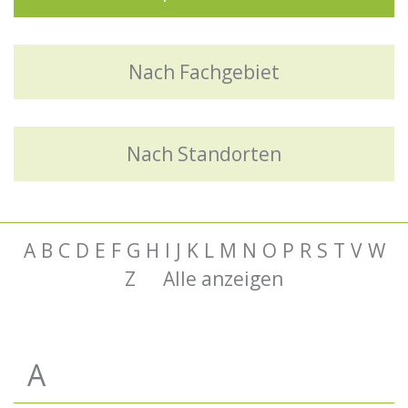
Nach Fachgebiet
Nach Standorten
A
B
C
D
E
F
G
H
I
J
K
L
M
N
O
P
R
S
T
V
W
Z
Alle anzeigen
A