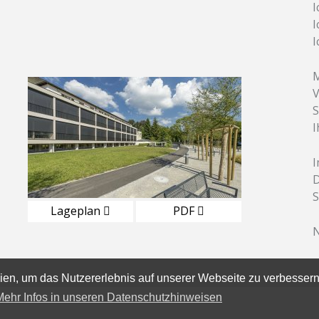
I
I
I
M
V
S
I
D
S
Lageplan
PDF
N
en, um das Nutzererlebnis auf unserer Webseite zu verbessern
Mehr Infos in unseren Datenschutzhinweisen