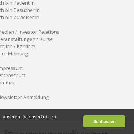
ch bin Patient:in
ch bin Besucher:in
ch bin Zuweiser:in
edien / Investor Relations
eranstaltungen / Kurse
tellen / Karriere
hre Meinung
Impressum
atenschutz
itemap
ewsletter Anmeldung
, unseren Datenverkehr zu
Schliessen