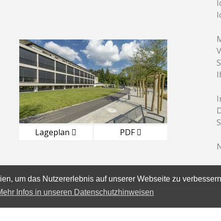
I
I
M
V
S
I
D
S
Lageplan
PDF
N
en, um das Nutzererlebnis auf unserer Webseite zu verbessern
Mehr Infos in unseren Datenschutzhinweisen