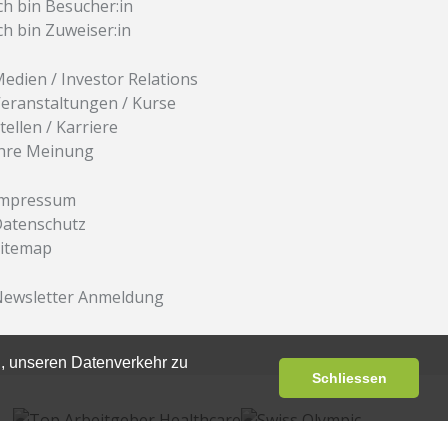
ch bin Besucher:in
ch bin Zuweiser:in
edien / Investor Relations
eranstaltungen / Kurse
tellen / Karriere
hre Meinung
Impressum
atenschutz
itemap
ewsletter Anmeldung
, unseren Datenverkehr zu
Schliessen