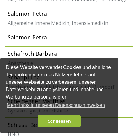
Salomon Petra
Allgemeine Innere Medizin, Intensivmedizin
Salomon Petra
Schafroth Barbara
Anästhesie
Diese Website verwendet Cookies und ähnliche
Technologien, um das Nutzererlebnis auf
Schäppi Lea
unserer Webseite zu verbessern, unseren
Psychiatrie, Psychiatrie - Tagesklinik Burgdorf
Datenverkehr zu analysieren und Inhalte und
Werbung zu personalisieren.
Scheidegger Matthias
Mehr Infos in unseren Datenschutzhinweisen
Gynäkologie, Geburtshilfe
Schliessen
Schiessl Bernard
HNO