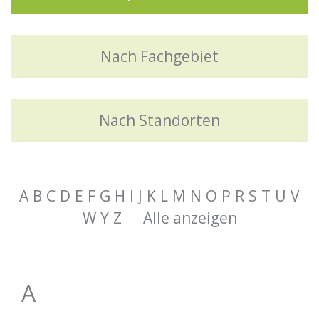
Nach Fachgebiet
Nach Standorten
A
B
C
D
E
F
G
H
I
J
K
L
M
N
O
P
R
S
T
U
V
W
Y
Z
Alle anzeigen
A