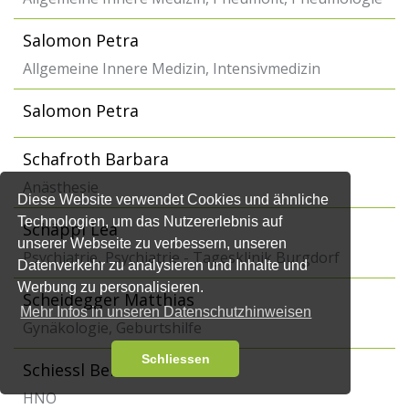
Salomon Petra
Allgemeine Innere Medizin, Intensivmedizin
Salomon Petra
Schafroth Barbara
Anästhesie
Diese Website verwendet Cookies und ähnliche
Technologien, um das Nutzererlebnis auf
Schäppi Lea
unserer Webseite zu verbessern, unseren
Psychiatrie, Psychiatrie - Tagesklinik Burgdorf
Datenverkehr zu analysieren und Inhalte und
Werbung zu personalisieren.
Scheidegger Matthias
Mehr Infos in unseren Datenschutzhinweisen
Gynäkologie, Geburtshilfe
Schliessen
Schiessl Bernard
HNO