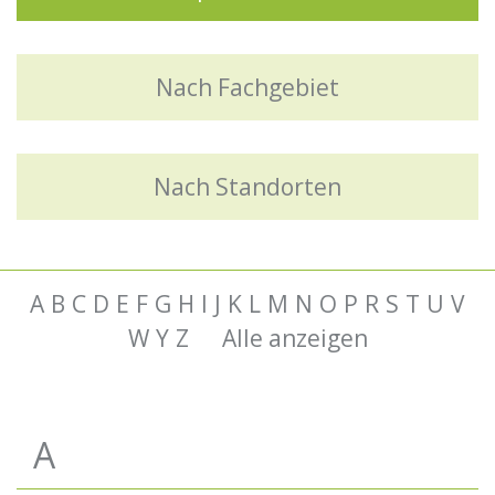
Nach Fachgebiet
Nach Standorten
A
B
C
D
E
F
G
H
I
J
K
L
M
N
O
P
R
S
T
U
V
W
Y
Z
Alle anzeigen
A