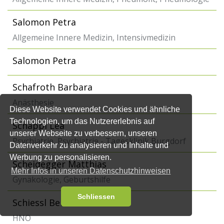
Salomon Petra
Allgemeine Innere Medizin, Intensivmedizin
Salomon Petra
Schafroth Barbara
Anästhesie
Diese Website verwendet Cookies und ähnliche
Technologien, um das Nutzererlebnis auf
Schäppi Lea
unserer Webseite zu verbessern, unseren
Psychiatrie, Psychiatrie - Tagesklinik Burgdorf
Datenverkehr zu analysieren und Inhalte und
Werbung zu personalisieren.
Scheidegger Matthias
Mehr Infos in unseren Datenschutzhinweisen
Gynäkologie, Geburtshilfe
Schliessen
Schiessl Bernard
HNO