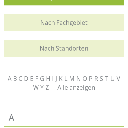
Nach Fachgebiet
Nach Standorten
A
B
C
D
E
F
G
H
I
J
K
L
M
N
O
P
R
S
T
U
V
W
Y
Z
Alle anzeigen
A