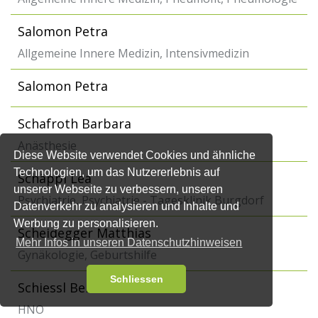
Salomon Petra
Allgemeine Innere Medizin, Intensivmedizin
Salomon Petra
Schafroth Barbara
Anästhesie
Diese Website verwendet Cookies und ähnliche
Technologien, um das Nutzererlebnis auf
Schäppi Lea
unserer Webseite zu verbessern, unseren
Psychiatrie, Psychiatrie - Tagesklinik Burgdorf
Datenverkehr zu analysieren und Inhalte und
Werbung zu personalisieren.
Scheidegger Matthias
Mehr Infos in unseren Datenschutzhinweisen
Gynäkologie, Geburtshilfe
Schliessen
Schiessl Bernard
HNO