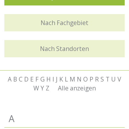
Nach Fachgebiet
Nach Standorten
A
B
C
D
E
F
G
H
I
J
K
L
M
N
O
P
R
S
T
U
V
W
Y
Z
Alle anzeigen
A