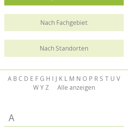
Nach Fachgebiet
Nach Standorten
A
B
C
D
E
F
G
H
I
J
K
L
M
N
O
P
R
S
T
U
V
W
Y
Z
Alle anzeigen
A