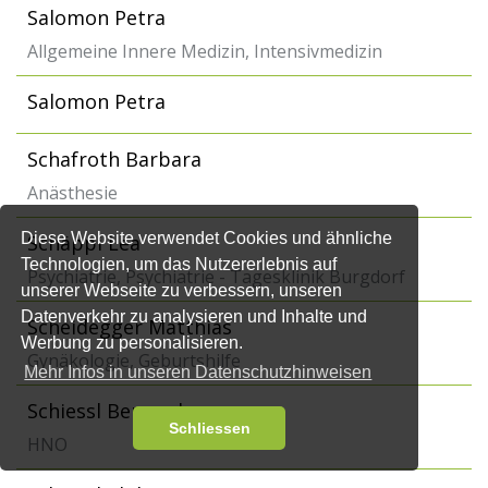
Salomon Petra
Allgemeine Innere Medizin, Intensivmedizin
Salomon Petra
Schafroth Barbara
Anästhesie
Diese Website verwendet Cookies und ähnliche
Schäppi Lea
Technologien, um das Nutzererlebnis auf
Psychiatrie, Psychiatrie - Tagesklinik Burgdorf
unserer Webseite zu verbessern, unseren
Datenverkehr zu analysieren und Inhalte und
Scheidegger Matthias
Werbung zu personalisieren.
Gynäkologie, Geburtshilfe
Mehr Infos in unseren Datenschutzhinweisen
Schiessl Bernard
Schliessen
HNO