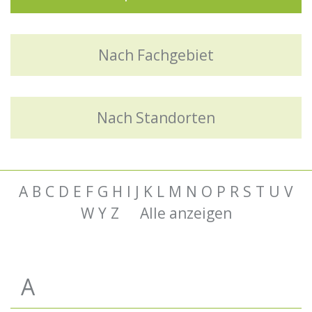
Nach Fachgebiet
Nach Standorten
A
B
C
D
E
F
G
H
I
J
K
L
M
N
O
P
R
S
T
U
V
W
Y
Z
Alle anzeigen
A