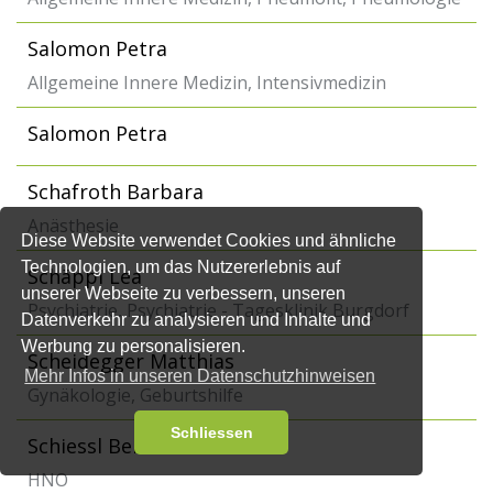
Salomon Petra
Allgemeine Innere Medizin, Intensivmedizin
Salomon Petra
Schafroth Barbara
Anästhesie
Diese Website verwendet Cookies und ähnliche
Technologien, um das Nutzererlebnis auf
Schäppi Lea
unserer Webseite zu verbessern, unseren
Psychiatrie, Psychiatrie - Tagesklinik Burgdorf
Datenverkehr zu analysieren und Inhalte und
Werbung zu personalisieren.
Scheidegger Matthias
Mehr Infos in unseren Datenschutzhinweisen
Gynäkologie, Geburtshilfe
Schliessen
Schiessl Bernard
HNO