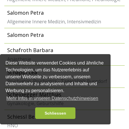
Salomon Petra
Allgemeine Innere Medizin, Intensivmedizin
Salomon Petra
Schafroth Barbara
Anästhesie
Diese Website verwendet Cookies und ähnliche
Technologien, um das Nutzererlebnis auf
Schäppi Lea
unserer Webseite zu verbessern, unseren
Psychiatrie, Psychiatrie - Tagesklinik Burgdorf
Datenverkehr zu analysieren und Inhalte und
Werbung zu personalisieren.
Scheidegger Matthias
Mehr Infos in unseren Datenschutzhinweisen
Gynäkologie, Geburtshilfe
Schliessen
Schiessl Bernard
HNO