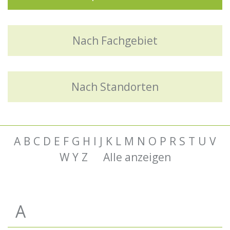
Nach Fachgebiet
Nach Standorten
A
B
C
D
E
F
G
H
I
J
K
L
M
N
O
P
R
S
T
U
V
W
Y
Z
Alle anzeigen
A