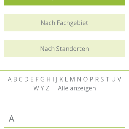
Nach Fachgebiet
Nach Standorten
A
B
C
D
E
F
G
H
I
J
K
L
M
N
O
P
R
S
T
U
V
W
Y
Z
Alle anzeigen
A