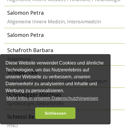
Salomon Petra
Allgemeine Innere Medizin, Intensivmedizin
Salomon Petra
Schafroth Barbara
Anästhesie
Diese Website verwendet Cookies und ähnliche
Technologien, um das Nutzererlebnis auf
Schäppi Lea
unserer Webseite zu verbessern, unseren
Psychiatrie, Psychiatrie - Tagesklinik Burgdorf
Datenverkehr zu analysieren und Inhalte und
Werbung zu personalisieren.
Scheidegger Matthias
Mehr Infos in unseren Datenschutzhinweisen
Gynäkologie, Geburtshilfe
Schliessen
Schiessl Bernard
HNO